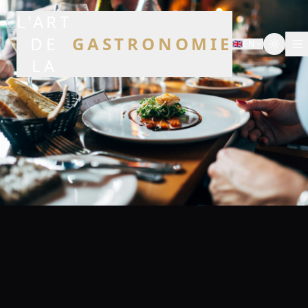
L'ART
DE
GASTRONOMIE
🇬🇧
EN
LA